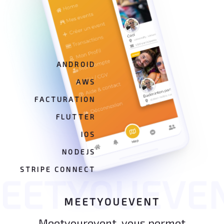
ANDROID
AWS
FACTURATION
FLUTTER
IOS
NODEJS
STRIPE CONNECT
EETYOUEVE
MEETYOUEVENT
Meetyourevent, vous permet