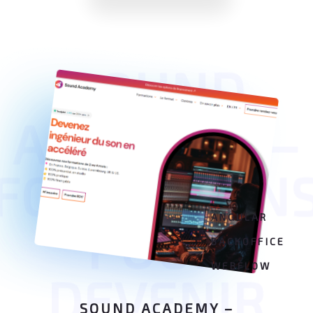
SOUND
ACADEMY –
FORMATION
ANGULAR
POUR
BACKOFFICE
WEBFLOW
DEVENIR
SOUND ACADEMY –